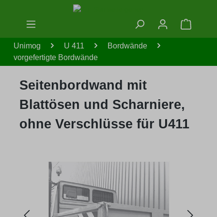
Zum Hauptinhalt springen
Warenko
Unimog
U 411
Bordwände
vorgefertigte Bordwände
Seitenbordwand mit
Blattösen und Scharniere,
ohne Verschlüsse für U411
Bildergalerie überspringen