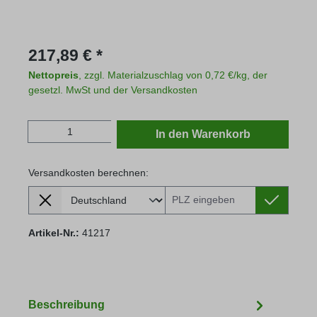
Regulärer Preis:
217,89 € *
Nettopreis
, zzgl. Materialzuschlag von 0,72 €/kg, der
gesetzl. MwSt und der Versandkosten
Produkt Anzahl: Gib den gewünschten Wert
In den Warenkorb
Versandkosten berechnen:
Lieferland
Versandkosten berechnen:
Artikel-Nr.:
41217
Beschreibung