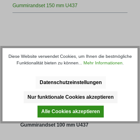
Gummirandset 150 mm U437
Diese Website verwendet Cookies, um Ihnen die bestmögliche
Produktgalerie überspringen
Kunden haben sich ebenfalls
Funktionalität bieten zu können...
Mehr Informationen
.
angesehen
Datenschutzeinstellungen
Nur funktionale Cookies akzeptieren
Alle Cookies akzeptieren
Gummirandset 100 mm U437
Gum
usw.