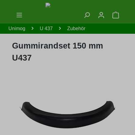
Zum Hauptinhalt springen
Warenko
Unimog
U 437
Zubehör
Gummirandset 150 mm
U437
Bildergalerie überspringen