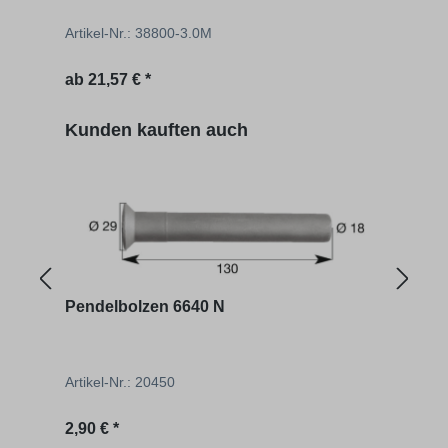
Artikel-Nr.: 38800-3.0M
Artik
Regulärer Preis:
Regu
ab
21,57 € *
7,13 
Produktgalerie überspringen
Kunden kauften auch
Pendelbolzen 6640 N
Schn
Artikel-Nr.: 20450
Artik
Regulärer Preis:
Regu
2,90 € *
30,36