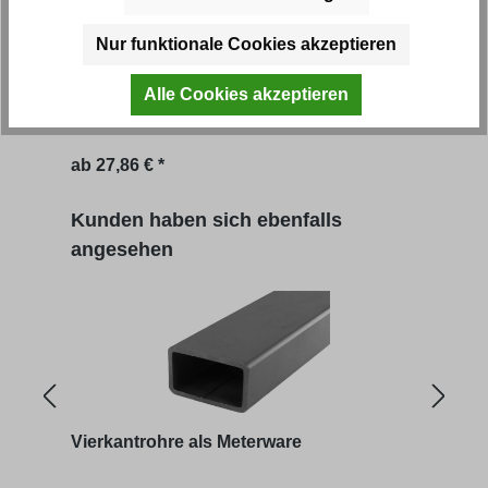
Vierkantrohre als Endleisten
Rung
Nur funktionale Cookies akzeptieren
Alle Cookies akzeptieren
Artikel-Nr.: 38651M
Artik
ab
27,86 € *
ab
3
Produktgalerie überspringen
Kunden haben sich ebenfalls
angesehen
Vierkantrohre als Meterware
Stir