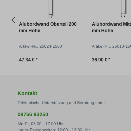
Alubordwand Oberteil 200
Alubordwand Mitte
mm Höhe
mm Höhe
Artikel-Nr.: 25024-1500
Artikel-Nr.: 25013-1
Regulärer Preis:
Regulärer Preis:
47,34 € *
36,90 € *
Kontakt
Telefonische Unterstützung und Beratung unter:
08766 93250
Mo-Fr, 08:00 - 17:00 Uhr
Lager-Pausenzeiten: 12:00 - 13:00 Uhr