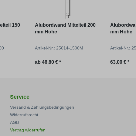
lteil 150
Alubordwand Mittelteil 200
Alubordwan
mm Höhe
mm Höhe
500
Artikel-Nr.: 25014-1500M
Artikel-Nr.: 
Regulärer Preis:
Regulärer P
ab
46,80 € *
63,00 € *
Service
Versand & Zahlungsbedingungen
Widerrufsrecht
AGB
Vertrag widerrufen