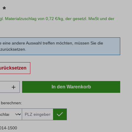
s:
 *
zgl. Materialzuschlag von 0,72 €/kg, der gesetzl. MwSt und der
 eine andere Auswahl treffen möchten, müssen Sie die
zurücksetzen.
urücksetzen
Anzahl: Gib den gewünschten Wert ein oder
In den Warenkorb
 berechnen:
 berechnen:
014-1500