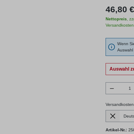
Regulärer Prei
46,80 €
Nettopreis
, z
Versandkosten
Wenn Sie
Auswahl 
Auswahl z
Produkt 
Versandkosten
Lieferland
Versandkosten
Artikel-Nr.:
25