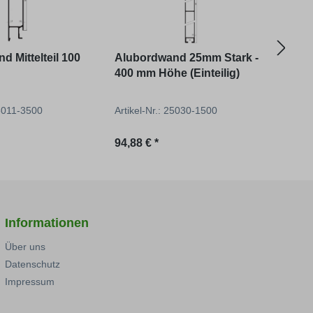
d Mittelteil 100
Alubordwand 25mm Stark -
Vier
400 mm Höhe (Einteilig)
25011-3500
Artikel-Nr.: 25030-1500
Artik
reis:
Regulärer Preis:
Regu
94,88 € *
27,86
Informationen
Über uns
Datenschutz
Impressum