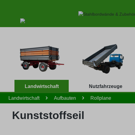
 Hauptinhalt springen
Zur Suche springen
Zur Hauptnavigation springen
Landwirtschaft
Nutzfahrzeuge
Landwirtschaft
Aufbauten
Rollplane
Kunststoffseil