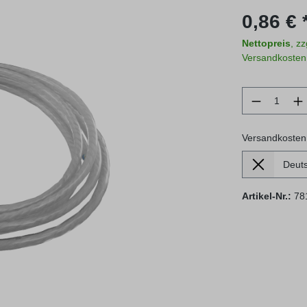
Regulärer Prei
0,86 € 
Nettopreis
, z
Versandkosten
Produkt 
Versandkosten
Lieferland
Versandkosten
Artikel-Nr.:
78