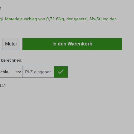
s:
*
zgl. Materialzuschlag von 0,72 €/kg, der gesetzl. MwSt und der
Anzahl: Gib den gewünschten Wert ein oder
Meter
In den Warenkorb
 berechnen:
 berechnen:
141