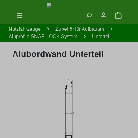
Zum Hauptinhalt springen
Warenko
Nutzfahrzeuge
Zubehör für Aufbauten
Aluprofile SNAP-LOCK System
Unterteil
Alubordwand Unterteil
Bildergalerie überspringen