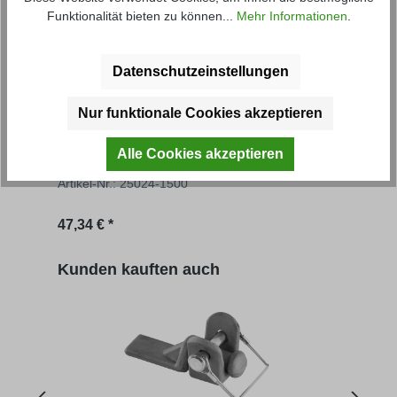
Funktionalität bieten zu können...
Mehr Informationen
.
Datenschutzeinstellungen
Nur funktionale Cookies akzeptieren
Alubordwand Oberteil 200 mm Höhe
Alub
Alle Cookies akzeptieren
Artikel-Nr.: 25024-1500
Artik
Regulärer Preis:
Regu
47,34 € *
ab
4
Produktgalerie überspringen
Kunden kauften auch