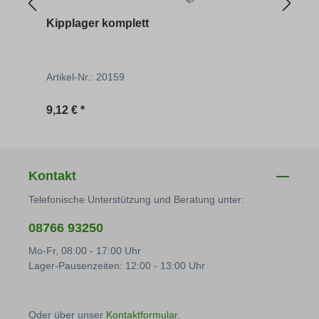
Kipplager komplett
Eckr
Artikel-Nr.: 20159
Artik
Regulärer Preis:
Regu
9,12 € *
41,66
Kontakt
Telefonische Unterstützung und Beratung unter:
08766 93250
Mo-Fr, 08:00 - 17:00 Uhr
Lager-Pausenzeiten: 12:00 - 13:00 Uhr
Oder über unser
Kontaktformular
.