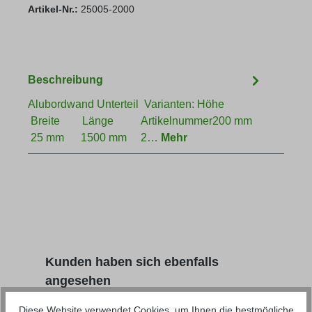
Artikel-Nr.:
25005-2000
Beschreibung
Alubordwand Unterteil Varianten: Höhe
Breite Länge Artikelnummer200 mm
25 mm 1500 mm 2…
Mehr
Produktgalerie überspringen
Kunden haben sich ebenfalls
angesehen
Diese Website verwendet Cookies, um Ihnen die bestmögliche