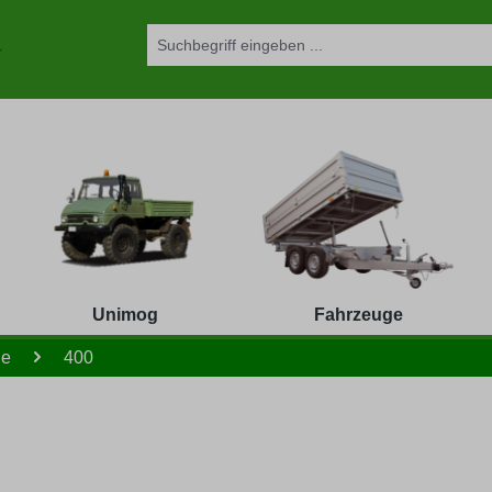
Unimog
Fahrzeuge
le
400