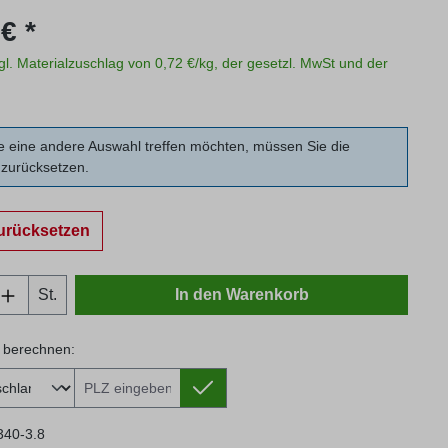
s:
€ *
zgl. Materialzuschlag von 0,72 €/kg, der gesetzl. MwSt und der
 eine andere Auswahl treffen möchten, müssen Sie die
zurücksetzen.
urücksetzen
Anzahl: Gib den gewünschten Wert ein oder
St.
In den Warenkorb
 berechnen:
 berechnen:
340-3.8