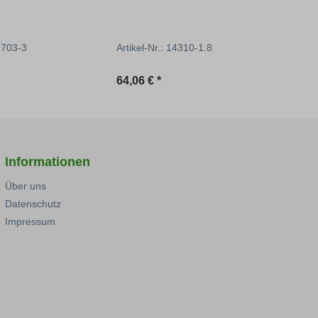
79703-3
Artikel-Nr.: 14310-1.8
Artik
reis:
Regulärer Preis:
Regu
64,06 € *
54,57
Informationen
Über uns
Datenschutz
Impressum