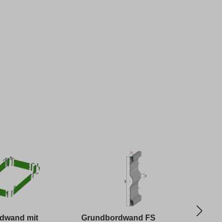
rdwand mit
Grundbordwand FS
Auf