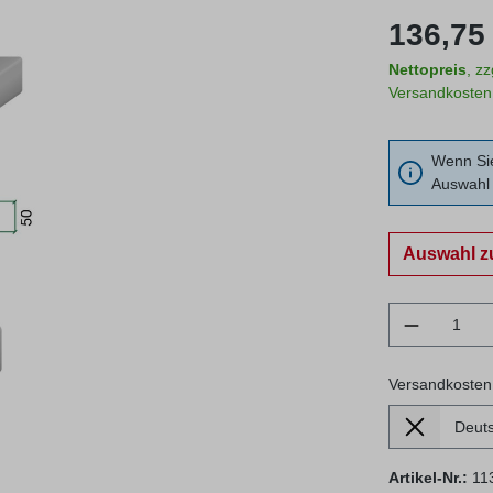
Regulärer Prei
136,75 
Nettopreis
, z
Versandkosten
Wenn Sie
Auswahl 
Auswahl z
Produkt 
Versandkosten
Lieferland
Versandkosten
Artikel-Nr.:
11