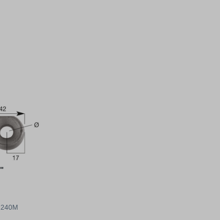
"
21240M