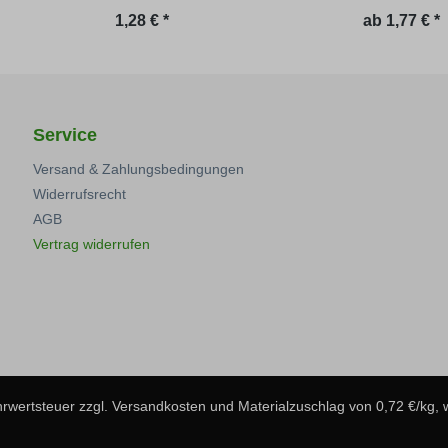
Regulärer Preis:
1,28 € *
ab
1,77 € *
Service
Versand & Zahlungsbedingungen
Widerrufsrecht
AGB
Vertrag widerrufen
ehrwertsteuer zzgl.
Versandkosten
und Materialzuschlag von 0,72 €/kg,