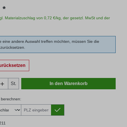
s:
 *
zgl. Materialzuschlag von 0,72 €/kg, der gesetzl. MwSt und der
 eine andere Auswahl treffen möchten, müssen Sie die
zurücksetzen.
urücksetzen
Anzahl: Gib den gewünschten Wert ein oder
St.
In den Warenkorb
 berechnen:
 berechnen:
211