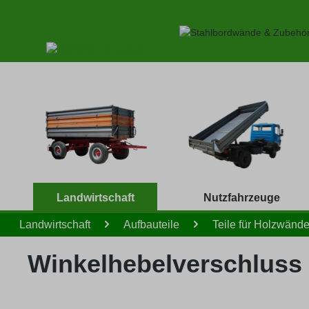
 Hauptinhalt springen
Zur Suche springen
Zur Hauptnavigation springen
Landwirtschaft
Nutzfahrzeuge
Landwirtschaft
Aufbauteile
Teile für Holzwänd
Winkelhebelverschluss