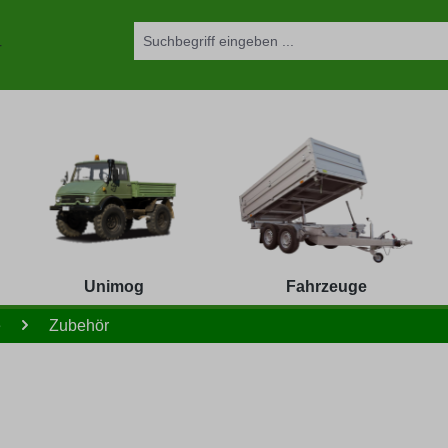
Unimog
Fahrzeuge
e
Zubehör