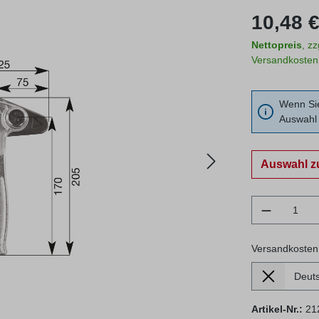
Regulärer Prei
10,48 €
Nettopreis
, z
Versandkosten
Wenn Sie
Auswahl 
Auswahl z
Produkt 
Versandkosten
Lieferland
Versandkosten
Artikel-Nr.:
21