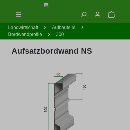
Zum Hauptinhalt springen
Warenko
Landwirtschaft
Aufbauteile
Bordwandprofile
300
Aufsatzbordwand NS
Bildergalerie überspringen