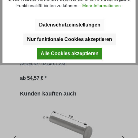
Funktionalität bieten zu können...
Mehr Informationen
.
Datenschutzeinstellungen
Nur funktionale Cookies akzeptieren
Aufsatzbordwand NS
Aufs
Alle Cookies akzeptieren
Artikel-Nr.: 03140-1.8M
Artik
Regulärer Preis:
Regu
ab
54,57 € *
546,
Produktgalerie überspringen
Kunden kauften auch