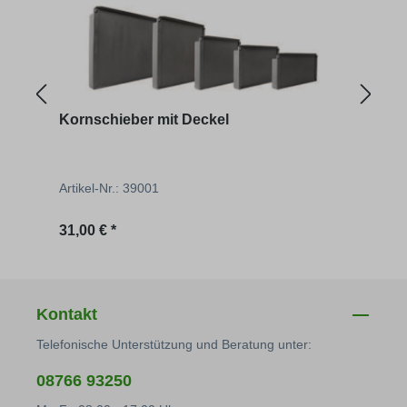
Kornschieber mit Deckel
Auftr
Artikel-Nr.: 39001
Artik
Regulärer Preis:
Regu
31,00 € *
51,03
Kontakt
Telefonische Unterstützung und Beratung unter:
08766 93250