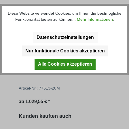
Produktgalerie überspringen
Kunden haben sich ebenfalls
Diese Website verwendet Cookies, um Ihnen die bestmögliche
angesehen
Funktionalität bieten zu können...
Mehr Informationen
.
Datenschutzeinstellungen
Nur funktionale Cookies akzeptieren
Alle Cookies akzeptieren
Brückenbausätze
Brü
Artikel-Nr.: 77513-20M
Artik
Regulärer Preis:
Regu
ab
1.029,55 € *
62,01
Produktgalerie überspringen
Kunden kauften auch