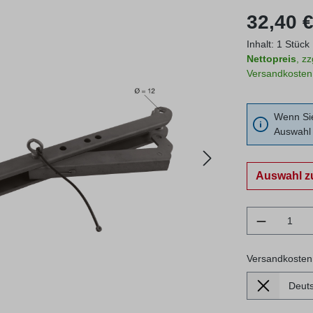
Regulärer Prei
32,40 €
Inhalt:
1 Stück
Nettopreis
, z
Versandkosten
Wenn Sie
Auswahl 
Auswahl z
Produkt 
Versandkosten
Lieferland
Versandkosten