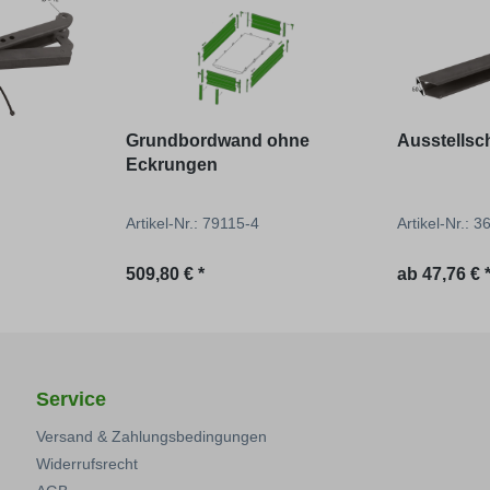
Grundbordwand ohne
Ausstellsc
Eckrungen
Artikel-Nr.: 79115-4
Artikel-Nr.: 
Regulärer Preis:
Regulärer P
509,80 € *
ab
47,76 € 
Service
Versand & Zahlungsbedingungen
Widerrufsrecht