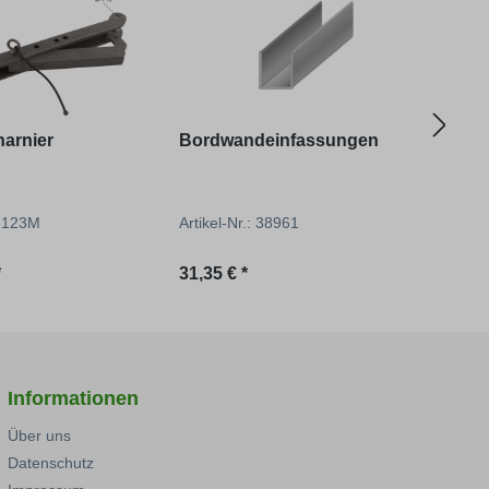
harnier
Bordwandeinfassungen
Gru
Eck
36123M
Artikel-Nr.: 38961
Artik
reis:
Regulärer Preis:
Regu
*
31,35 € *
528,
Informationen
Über uns
Datenschutz