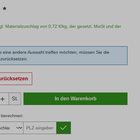
s:
 *
zgl. Materialzuschlag von 0,72 €/kg, der gesetzl. MwSt und der
 eine andere Auswahl treffen möchten, müssen Sie die
zurücksetzen.
urücksetzen
Anzahl: Gib den gewünschten Wert ein oder
St.
In den Warenkorb
 berechnen:
 berechnen: