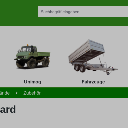
Unimog
Fahrzeuge
wände
Zubehör
dard