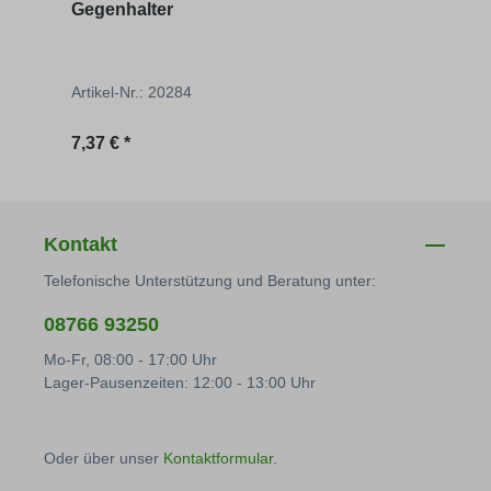
Gegenhalter
Gege
Artikel-Nr.: 20284
Artik
Regulärer Preis:
Regu
7,37 € *
3,15 
Kontakt
Telefonische Unterstützung und Beratung unter:
08766 93250
Mo-Fr, 08:00 - 17:00 Uhr
Lager-Pausenzeiten: 12:00 - 13:00 Uhr
Oder über unser
Kontaktformular
.