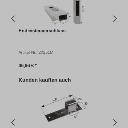
Endleistenverschluss
Alub
(Eint
Artikel-Nr.: 20281M
Artik
Regulärer Preis:
Regu
46,96 € *
94,88
Produktgalerie überspringen
Kunden kauften auch