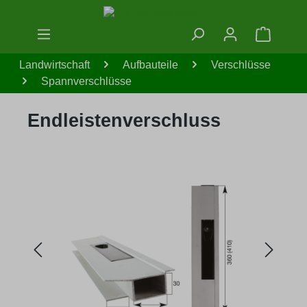
Zum Hauptinhalt springen
Warenko
Landwirtschaft
Aufbauteile
Verschlüsse
Spannverschlüsse
Endleistenverschluss
Bildergalerie überspringen