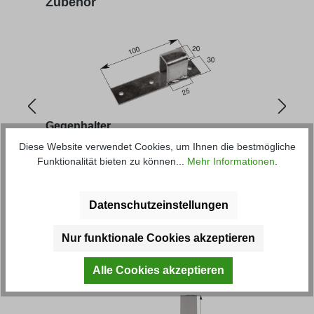
Zubehör
Gegenhalter
Gege
Diese Website verwendet Cookies, um Ihnen die bestmögliche
Funktionalität bieten zu können...
Mehr Informationen
.
Artikel-Nr.: 20284
Artik
Datenschutzeinstellungen
Regulärer Preis:
Regu
7,37 € *
3,15 
Nur funktionale Cookies akzeptieren
Produktgalerie überspringen
Kunden haben sich ebenfalls
angesehen
Alle Cookies akzeptieren