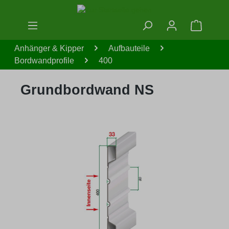
Zum Hauptinhalt springen
Warenko
Anhänger & Kipper
Aufbauteile
Bordwandprofile
400
Grundbordwand NS
Bildergalerie überspringen