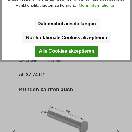
Funktionalität bieten zu können...
Mehr Informationen
.
Datenschutzeinstellungen
Nur funktionale Cookies akzeptieren
Grundbordwand NS
Gru
Alle Cookies akzeptieren
Artikel-Nr.: 11110-1.8M
Artik
Regulärer Preis:
Regu
ab
37,74 € *
56,67
Produktgalerie überspringen
Kunden kauften auch