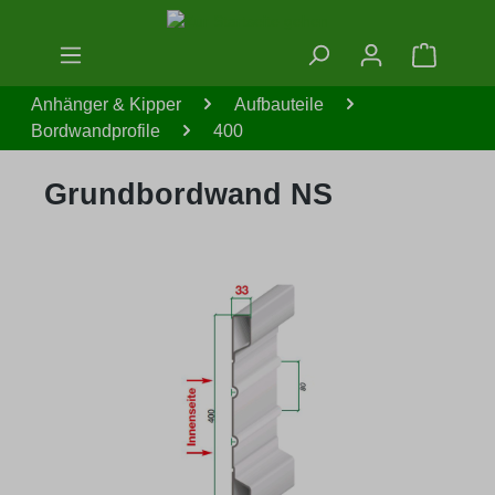
Zum Hauptinhalt springen
Warenko
Anhänger & Kipper
Aufbauteile
Bordwandprofile
400
Grundbordwand NS
Bildergalerie überspringen