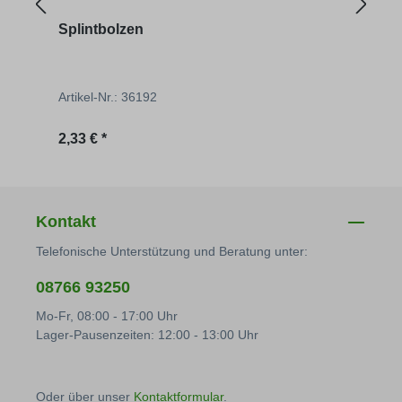
Splintbolzen
Sich
Bor
Artikel-Nr.: 36192
Artik
Regulärer Preis:
Regu
2,33 € *
1,28 
Kontakt
Telefonische Unterstützung und Beratung unter:
08766 93250
Mo-Fr, 08:00 - 17:00 Uhr
Lager-Pausenzeiten: 12:00 - 13:00 Uhr
Oder über unser
Kontaktformular
.