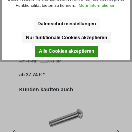
Funktionalität bieten zu können...
Mehr Informationen
.
Datenschutzeinstellungen
Nur funktionale Cookies akzeptieren
Grundbordwand NS
Gru
Alle Cookies akzeptieren
Artikel-Nr.: 11110-1.8M
Artik
Regulärer Preis:
Regu
ab
37,74 € *
56,67
Produktgalerie überspringen
Kunden kauften auch