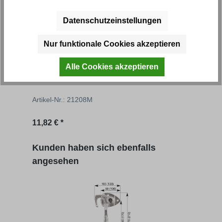
Datenschutzeinstellungen
Nur funktionale Cookies akzeptieren
Winkelhebelverschluss
Wink
Alle Cookies akzeptieren
Artikel-Nr.: 21208M
Artik
11,82 € *
14,09
Produktgalerie überspringen
Kunden haben sich ebenfalls
angesehen