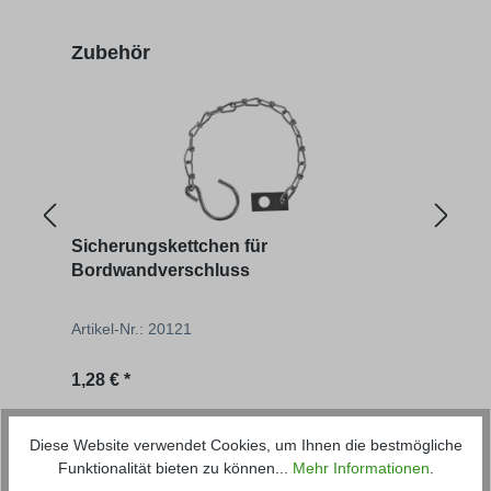
Produktgalerie überspringen
Zubehör
Sicherungskettchen für
Ösen
Bordwandverschluss
Artikel-Nr.: 20121
Artik
Regulärer Preis:
1,28 € *
ab
1
Produktgalerie überspringen
passende Artikel
Diese Website verwendet Cookies, um Ihnen die bestmögliche
Funktionalität bieten zu können...
Mehr Informationen
.