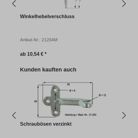
Winkelhebelverschluss
Wink
Artikel-Nr.: 21204M
Artik
Regulärer Preis:
Regu
ab
10,54 € *
8,98 
Produktgalerie überspringen
Kunden kauften auch
Schraubösen verzinkt
Ösen