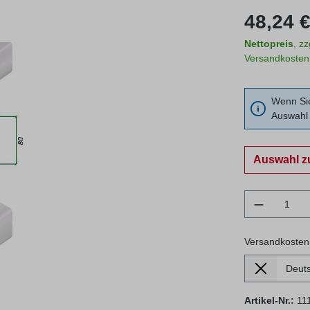
Regulärer Prei
48,24 €
Nettopreis
, z
Versandkosten
Wenn Sie
Auswahl 
Auswahl z
Produkt 
Versandkosten
Lieferland
Versandkosten
Artikel-Nr.:
11