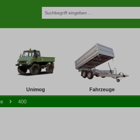
Unimog
Fahrzeuge
le
400