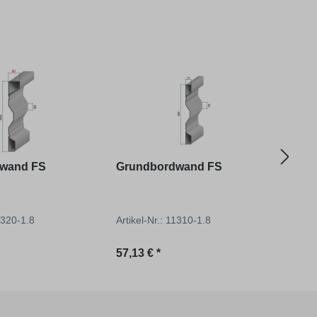
wand FS
Grundbordwand FS
Gru
11320-1.8
Artikel-Nr.: 11310-1.8
Artik
reis:
Regulärer Preis:
Regu
57,13 € *
64,06