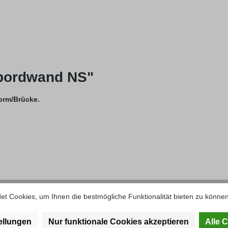
dbordwand NS"
orm/Brücke.
t Cookies, um Ihnen die bestmögliche Funktionalität bieten zu können
33 mm Blechdicke: 2 mm Dichtleiste: keine Länge: Meterware, in versc
ellungen
Nur funktionale Cookies akzeptieren
Alle 