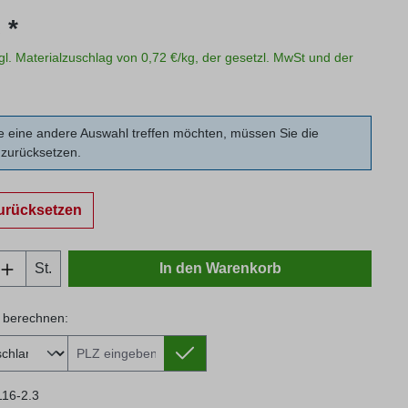
s:
 *
zgl. Materialzuschlag von 0,72 €/kg, der gesetzl. MwSt und der
 eine andere Auswahl treffen möchten, müssen Sie die
zurücksetzen.
urücksetzen
Anzahl: Gib den gewünschten Wert ein oder
St.
In den Warenkorb
 berechnen:
 berechnen:
116-2.3