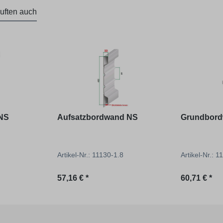
uften auch
NS
Aufsatzbordwand NS
Grundbord
Artikel-Nr.: 11130-1.8
Artikel-Nr.: 
Regulärer Preis:
Regulärer P
57,16 € *
60,71 € *