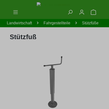
Zum Hauptinhalt springen
Warenko
Landwirtschaft
Fahrgestellteile
Stützfüße
Stützfuß
Bildergalerie überspringen