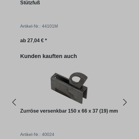
Stützfuß
Hydr
Artikel-Nr.: 44101M
Artik
Regulärer Preis:
Regu
ab
27,04 € *
488,
Produktgalerie überspringen
Kunden kauften auch
Zurröse versenkbar 150 x 66 x 37 (19) mm
Wink
Artikel-Nr.: 40024
Artik