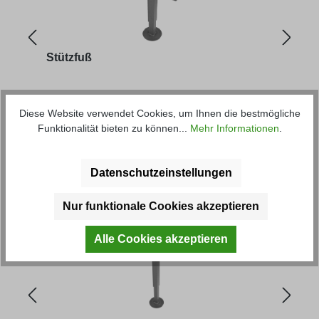
Stützfuß
Hydr
Artikel-Nr.: 44121
Artik
Diese Website verwendet Cookies, um Ihnen die bestmögliche
Funktionalität bieten zu können...
Mehr Informationen
.
Regulärer Preis:
Regu
161,13 € *
330,
Datenschutzeinstellungen
Produktgalerie überspringen
Kunden haben sich ebenfalls
angesehen
Nur funktionale Cookies akzeptieren
Alle Cookies akzeptieren