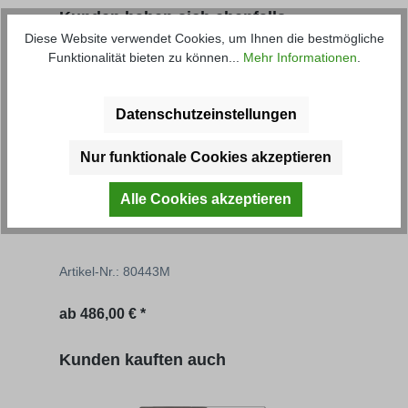
Produktgalerie überspringen
Kunden haben sich ebenfalls
Diese Website verwendet Cookies, um Ihnen die bestmögliche
angesehen
Funktionalität bieten zu können...
Mehr Informationen
.
Datenschutzeinstellungen
Nur funktionale Cookies akzeptieren
Alle Cookies akzeptieren
Rückwand inkl. Endleiste, Hardox
Rück
Aus
Artikel-Nr.: 80443M
Artik
Regulärer Preis:
Regu
ab
486,00 € *
299,
Produktgalerie überspringen
Kunden kauften auch