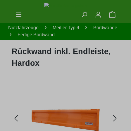
Zum Hauptinhalt springen
Warenko
Nutzfahrzeuge
Meiller Typ 4
Bordwände
Fertige Bordwand
Rückwand inkl. Endleiste,
Hardox
Bildergalerie überspringen