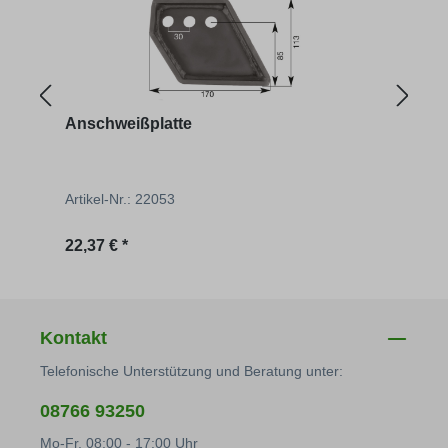
Anschweißplatte
Scha
Artikel-Nr.: 22053
Artik
Regulärer Preis:
Regu
22,37 € *
26,34
Kontakt
Telefonische Unterstützung und Beratung unter:
08766 93250
Mo-Fr, 08:00 - 17:00 Uhr