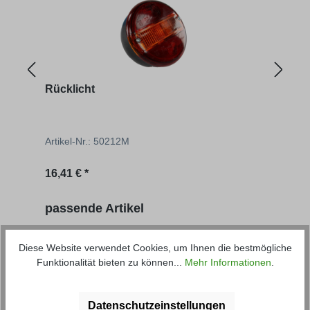
Rücklicht
Rück
Artikel-Nr.: 50212M
Artik
Regu
16,41 € *
2,20 
Produktgalerie überspringen
passende Artikel
Diese Website verwendet Cookies, um Ihnen die bestmögliche
Funktionalität bieten zu können...
Mehr Informationen
.
Datenschutzeinstellungen