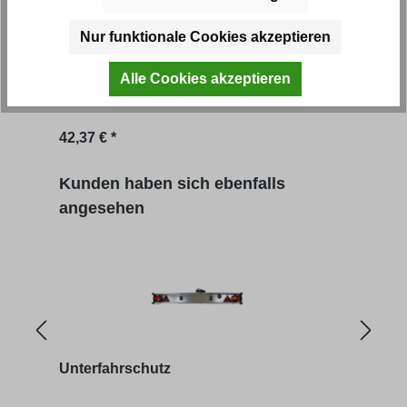
Anhängerleuchtanlage
Unte
Nur funktionale Cookies akzeptieren
Alle Cookies akzeptieren
Artikel-Nr.: 50111
Artik
Regulärer Preis:
42,37 € *
ab
1
Produktgalerie überspringen
Kunden haben sich ebenfalls
angesehen
Unterfahrschutz
Unte