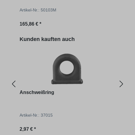
Artikel-Nr.: 50103M
Artik
Regulärer Preis:
Regu
165,86 € *
199,
Produktgalerie überspringen
Kunden kauften auch
Anschweißring
Zurr
Artikel-Nr.: 37015
Artik
Regulärer Preis:
Regu
2,97 € *
9,57 