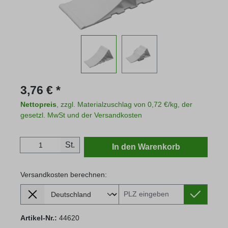
Regulärer Preis:
3,76 € *
Nettopreis
, zzgl. Materialzuschlag von 0,72 €/kg, der
gesetzl. MwSt und der Versandkosten
Produkt Anzahl: Gib den gewünschten Wert
St.
In den Warenkorb
Versandkosten berechnen:
Lieferland
Versandkosten berechnen:
Artikel-Nr.:
44620