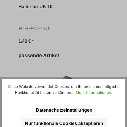
Halter für UK 10
Artikel-Nr.: 44621
Regulärer Preis:
1,42 € *
Produktgalerie überspringen
passende Artikel
Diese Website verwendet Cookies, um Ihnen die bestmögliche
Funktionalität bieten zu können...
Mehr Informationen
.
Unterlegkeil UK 36 Stahl
Unte
Datenschutzeinstellungen
Nur funktionale Cookies akzeptieren
Artikel-Nr.: 44630M
Artik