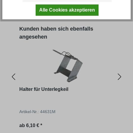
Alle Cookies akzeptieren
Regu
ab
13,57 € *
22,62
Produktgalerie überspringen
Kunden haben sich ebenfalls
angesehen
Halter für Unterlegkeil
Unte
Artikel-Nr.: 44631M
Artik
Regulärer Preis:
Regu
ab
6,10 € *
ab
1