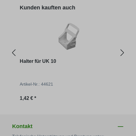
Produktgalerie überspringen
Kunden kauften auch
Halter für UK 10
Gesc
Artikel-Nr.: 44621
Artik
Regulärer Preis:
Regu
1,42 € *
4,24 
Kontakt