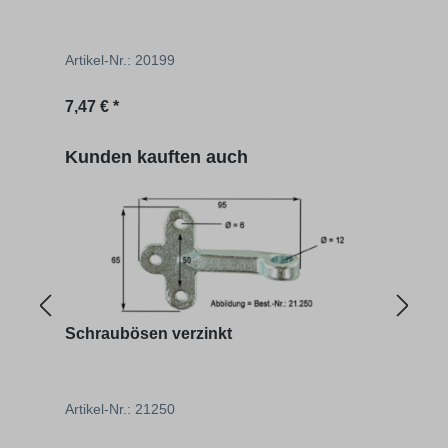
Artikel-Nr.: 20199
Artik
Regulärer Preis:
Regu
7,47 € *
ab
8
Produktgalerie überspringen
Kunden kauften auch
Schraubösen verzinkt
Sich
Bor
Artikel-Nr.: 21250
Artik