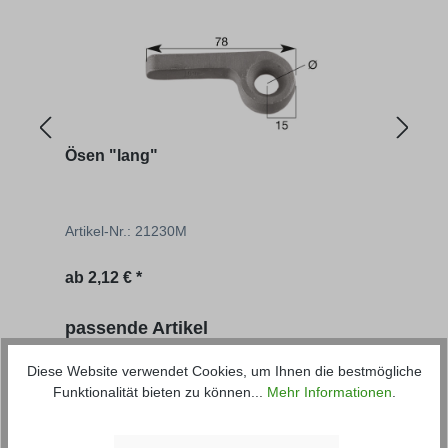
Ösen "lang"
Ösen
Artikel-Nr.: 21230M
Artik
ab
2,12 € *
ab
1
Produktgalerie überspringen
passende Artikel
Diese Website verwendet Cookies, um Ihnen die bestmögliche
Funktionalität bieten zu können...
Mehr Informationen
.