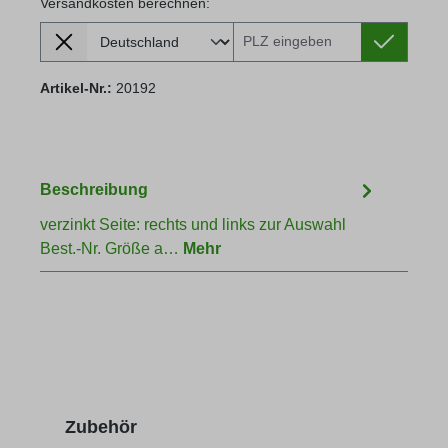
Versandkosten berechnen:
Lieferland
Versandkosten berechnen:
Artikel-Nr.:
20192
Beschreibung
verzinkt Seite: rechts und links zur Auswahl
Best.-Nr. Größe a…
Mehr
Produktgalerie überspringen
Zubehör