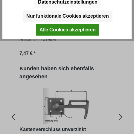
Datenschutzeinstellungen
Nur funktionale Cookies akzeptieren
Kastenverschluss unverzinkt
Alle Cookies akzeptieren
Artikel-Nr.: 20199M
7,47 € *
Produktgalerie überspringen
Kunden haben sich ebenfalls
angesehen
Kastenverschluss unverzinkt
Kast