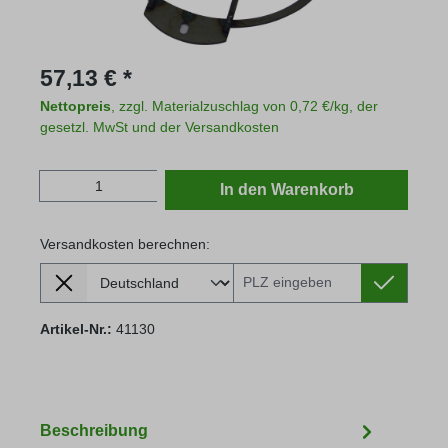
Regulärer Preis:
57,13 € *
Nettopreis
, zzgl. Materialzuschlag von 0,72 €/kg, der
gesetzl. MwSt und der Versandkosten
Produkt Anzahl: Gib den gewünschten Wert
In den Warenkorb
Versandkosten berechnen:
Lieferland
Versandkosten berechnen:
Artikel-Nr.:
41130
Beschreibung