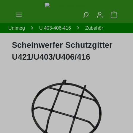
Zum Hauptinhalt springen
Warenko
Unimog
U 403-406-416
Zubehör
Scheinwerfer Schutzgitter
U421/U403/U406/416
Bildergalerie überspringen