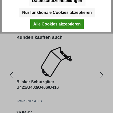
Datenschutzeinstellungen
Nur funktionale Cookies akzeptieren
Artikel-Nr.: 41230
Artik
Alle Cookies akzeptieren
Regulärer Preis:
Regu
176,66 € *
12,05
Produktgalerie überspringen
Kunden kauften auch
Blinker Schutzgitter
Halt
U421/U403/U406/U416
vor
Artikel-Nr.: 41131
Artik
Regulärer Preis:
Regu
25,64 € *
14,81