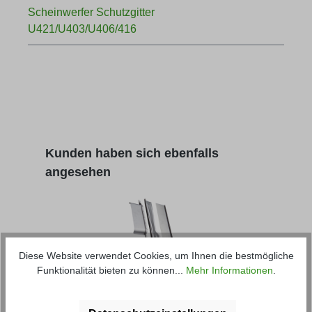
Scheinwerfer Schutzgitter
U421/U403/U406/416
Produktgalerie überspringen
Kunden haben sich ebenfalls
angesehen
Diese Website verwendet Cookies, um Ihnen die bestmögliche
Funktionalität bieten zu können...
Mehr Informationen
.
Reparatur-Set Tür rechts - festes
Scha
Fahrerhaus Doka U406/U416/U421