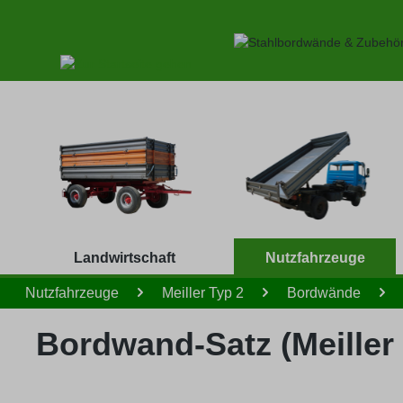
 Hauptinhalt springen
Zur Suche springen
Zur Hauptnavigation springen
Landwirtschaft
Nutzfahrzeuge
Nutzfahrzeuge
Meiller Typ 2
Bordwände
Bordwand-Satz (Meiller 