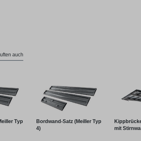
uften auch
eiller Typ
Bordwand-Satz (Meiller Typ
Kippbrücke 
4)
mit Stirnw