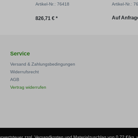
Artikel-Nr.: 76418
Artikel-Nr.: 
Auf Anfrag
Regulärer Preis:
826,71 € *
Service
Versand & Zahlungsbedingungen
Widerrufsrecht
AGB
Vertrag widerrufen
ehrwertsteuer zzgl.
Versandkosten
und Materialzuschlag von 0,72 €/kg,