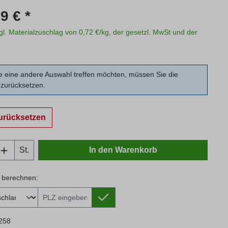
s:
9 € *
zgl. Materialzuschlag von 0,72 €/kg, der gesetzl. MwSt und der
 eine andere Auswahl treffen möchten, müssen Sie die
zurücksetzen.
urücksetzen
Anzahl: Gib den gewünschten Wert ein oder
St.
In den Warenkorb
 berechnen:
 berechnen:
258