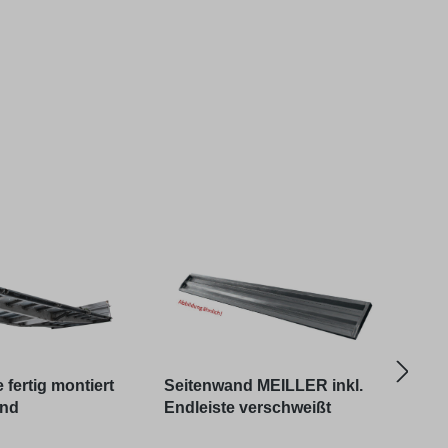
fertig montiert
Seitenwand MEILLER inkl.
Bord
and
Endleiste verschweißt
9)