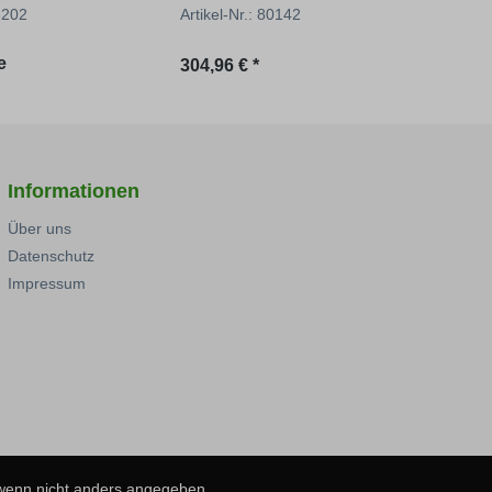
76202
Artikel-Nr.: 80142
Artik
e
Regulärer Preis:
Regu
304,96 € *
1.27
Informationen
Über uns
Datenschutz
Impressum
 wenn nicht anders angegeben.