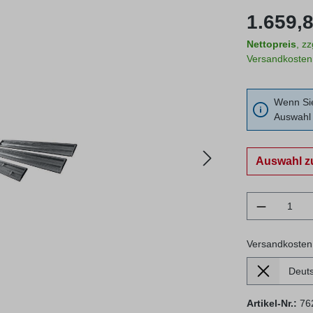
Regulärer Prei
1.659,8
Nettopreis
, z
Versandkosten
Wenn Sie
Auswahl 
Auswahl z
Produkt 
Versandkosten
Lieferland
Versandkosten
Artikel-Nr.:
76