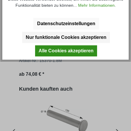
Funktionalität bieten zu können...
Mehr Informationen
.
Datenschutzeinstellungen
Nur funktionale Cookies akzeptieren
Grundbordwand FS
Gru
Alle Cookies akzeptieren
Artikel-Nr.: 15370-1.8M
Artik
Regulärer Preis:
Regu
ab
74,08 € *
77,07
Produktgalerie überspringen
Kunden kauften auch