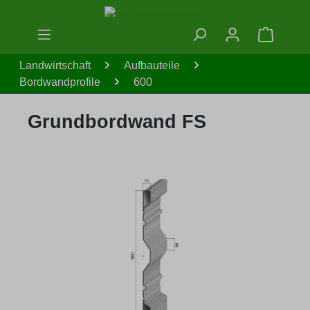
Zum Hauptinhalt springen
Warenko
Landwirtschaft
Aufbauteile
Bordwandprofile
600
Grundbordwand FS
Bildergalerie überspringen