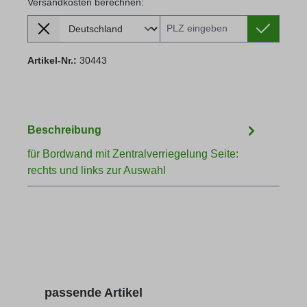
Versandkosten berechnen:
Lieferland
Versandkosten berechnen:
Artikel-Nr.:
30443
Beschreibung
für Bordwand mit Zentralverriegelung Seite:
rechts und links zur Auswahl
Produktgalerie überspringen
passende Artikel