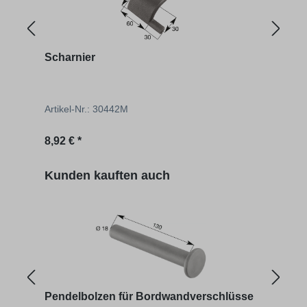
Scharnier
Stüt
Artikel-Nr.: 30442M
Artik
Regulärer Preis:
Regu
8,92 € *
108,
Produktgalerie überspringen
Kunden kauften auch
Pendelbolzen für Bordwandverschlüsse
Pend