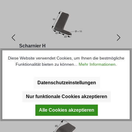
Scharnier H
Scha
Diese Website verwendet Cookies, um Ihnen die bestmögliche
Funktionalität bieten zu können...
Mehr Informationen
.
Artikel-Nr.: 30444
Artik
Regulärer Preis:
Regu
8,70 € *
19,80
Datenschutzeinstellungen
Produktgalerie überspringen
Kunden haben sich ebenfalls
Nur funktionale Cookies akzeptieren
angesehen
Alle Cookies akzeptieren