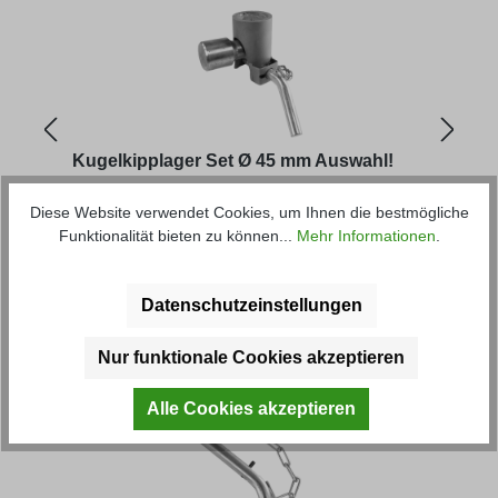
Kugelkipplager Set Ø 45 mm Auswahl!
Kuge
mm 
Diese Website verwendet Cookies, um Ihnen die bestmögliche
Funktionalität bieten zu können...
Mehr Informationen
.
Artikel-Nr.: 44328-1M
Artik
46,12 € *
ab
5
Datenschutzeinstellungen
Produktgalerie überspringen
Kunden haben sich ebenfalls
Nur funktionale Cookies akzeptieren
angesehen
Alle Cookies akzeptieren