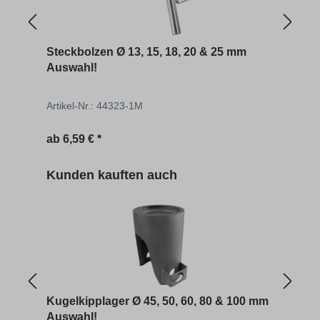
Steckbolzen Ø 13, 15, 18, 20 & 25 mm
Stec
Auswahl!
Artikel-Nr.: 44323-1M
Artik
Regulärer Preis:
Regu
ab
6,59 € *
3,23 
Produktgalerie überspringen
Kunden kauften auch
Kugelkipplager Ø 45, 50, 60, 80 & 100 mm
Kipp
Auswahl!
Aus