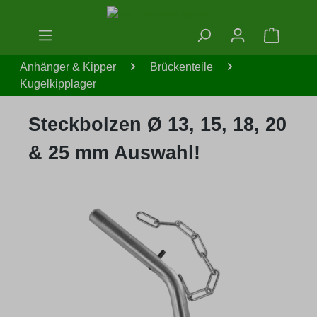
Zum Hauptinhalt springen
Warenko
Anhänger & Kipper
Brückenteile
Kugelkipplager
Steckbolzen Ø 13, 15, 18, 20
& 25 mm Auswahl!
Bildergalerie überspringen