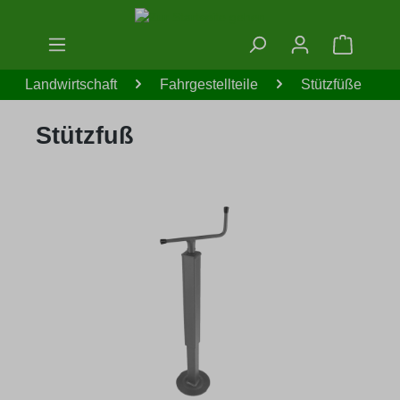
Zum Hauptinhalt springen
Warenko
Landwirtschaft
Fahrgestellteile
Stützfüße
Stützfuß
Bildergalerie überspringen