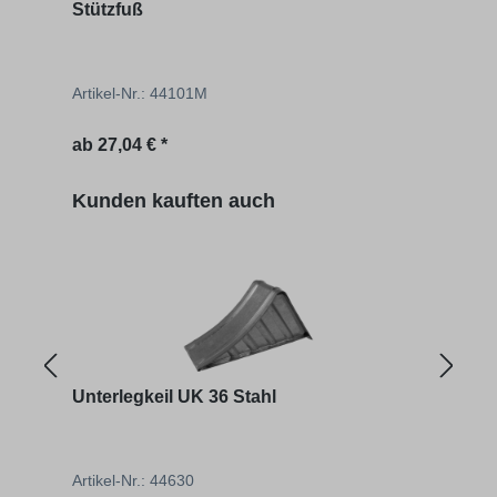
Stützfuß
Hydr
Artikel-Nr.: 44101M
Artik
Regulärer Preis:
Regu
ab
27,04 € *
488,
Produktgalerie überspringen
Kunden kauften auch
Unterlegkeil UK 36 Stahl
Halt
Artikel-Nr.: 44630
Artik