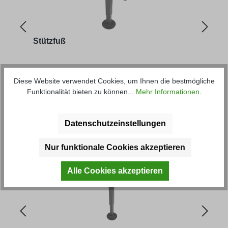
Stützfuß
Hydr
Artikel-Nr.: 44121
Artik
Diese Website verwendet Cookies, um Ihnen die bestmögliche
Funktionalität bieten zu können...
Mehr Informationen
.
Regulärer Preis:
Regu
161,13 € *
330,
Datenschutzeinstellungen
Produktgalerie überspringen
Kunden haben sich ebenfalls
angesehen
Nur funktionale Cookies akzeptieren
Alle Cookies akzeptieren