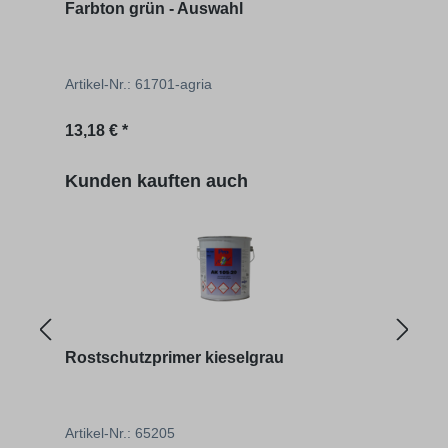
Farbton grün - Auswahl
Farb
Artikel-Nr.: 61701-agria
Artik
Regulärer Preis:
Regu
13,18 € *
13,18
Produktgalerie überspringen
Kunden kauften auch
Rostschutzprimer kieselgrau
Farb
Artikel-Nr.: 65205
Artik