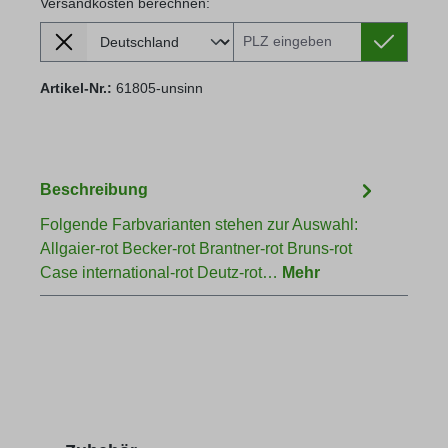
Versandkosten berechnen:
Lieferland
Versandkosten berechnen:
Artikel-Nr.:
61805-unsinn
Beschreibung
Folgende Farbvarianten stehen zur Auswahl:
Allgaier-rot Becker-rot Brantner-rot Bruns-rot
Case international-rot Deutz-rot…
Mehr
Produktgalerie überspringen