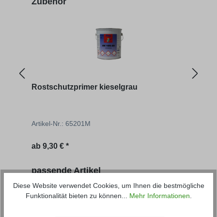
Zubehör
Rostschutzprimer kieselgrau
Entf
Artikel-Nr.: 65201M
Artik
ab
9,30 € *
ab
6
Produktgalerie überspringen
passende Artikel
Diese Website verwendet Cookies, um Ihnen die bestmögliche
Funktionalität bieten zu können...
Mehr Informationen
.