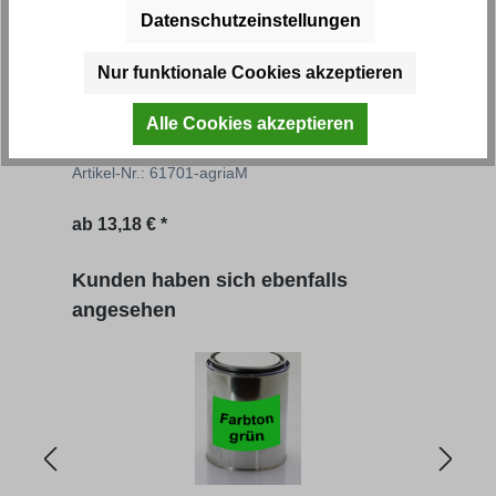
Datenschutzeinstellungen
Nur funktionale Cookies akzeptieren
Farbton grün - Auswahl
Farb
Alle Cookies akzeptieren
Artikel-Nr.: 61701-agriaM
Artik
ab
13,18 € *
ab
1
Produktgalerie überspringen
Kunden haben sich ebenfalls
angesehen