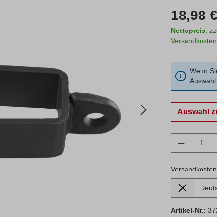
Regulärer Prei
18,98 €
Nettopreis
, z
Versandkosten
Wenn Sie
Auswahl 
Auswahl z
Produkt 
Versandkosten
Lieferland
Versandkosten
Artikel-Nr.:
37