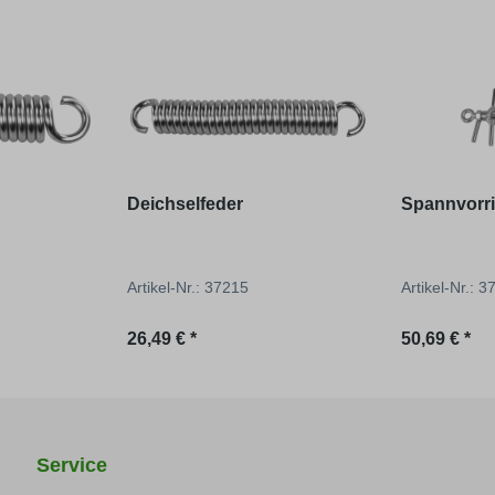
Deichselfeder
Spannvorr
Artikel-Nr.: 37215
Artikel-Nr.: 
Regulärer Preis:
Regulärer P
26,49 € *
50,69 € *
Service