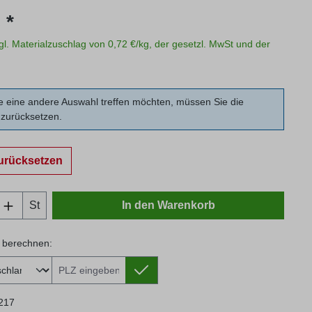
s:
 *
zgl. Materialzuschlag von 0,72 €/kg, der gesetzl. MwSt und der
 eine andere Auswahl treffen möchten, müssen Sie die
zurücksetzen.
urücksetzen
Anzahl: Gib den gewünschten Wert ein oder
St
In den Warenkorb
 berechnen:
 berechnen:
217