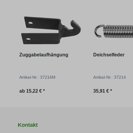
Produktgalerie überspringen
Zuggabelaufhängung
Deichselfeder
Artikel-Nr.: 37216M
Artikel-Nr.: 37214
Regulärer Preis:
ab
15,22 € *
35,91 € *
Kontakt