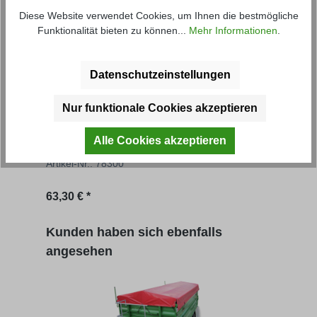
Diese Website verwendet Cookies, um Ihnen die bestmögliche
Funktionalität bieten zu können...
Mehr Informationen
.
Datenschutzeinstellungen
Nur funktionale Cookies akzeptieren
Optionale Mittelabstützung
Roll
Alle Cookies akzeptieren
Artikel-Nr.: 78300
Artik
Regulärer Preis:
63,30 € *
ab
5
Produktgalerie überspringen
Kunden haben sich ebenfalls
angesehen