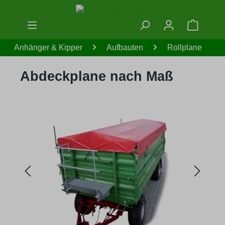
Zum Hauptinhalt springen
Warenko
Anhänger & Kipper
Aufbauten
Rollplane
Abdeckplane nach Maß
Bildergalerie überspringen