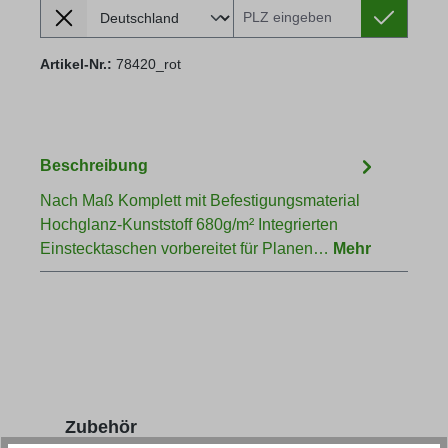
Lieferland
Versandkosten berechnen:
Artikel-Nr.:
78420_rot
Beschreibung
Nach Maß Komplett mit Befestigungsmaterial
Hochglanz-Kunststoff 680g/m² Integrierten
Einstecktaschen vorbereitet für Planen…
Mehr
Produktgalerie überspringen
Zubehör