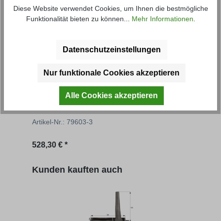
Diese Website verwendet Cookies, um Ihnen die bestmögliche
Funktionalität bieten zu können...
Mehr Informationen
.
Datenschutzeinstellungen
Nur funktionale Cookies akzeptieren
Grundbordwand mit Eckrungen
Grun
Alle Cookies akzeptieren
Artikel-Nr.: 79603-3
Artik
Regulärer Preis:
Regu
528,30 € *
620,
Produktgalerie überspringen
Kunden kauften auch