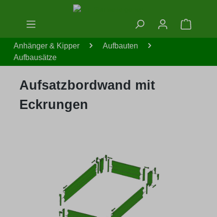
Zum Hauptinhalt springen
Warenko
Anhänger & Kipper
Aufbauten
Aufbausätze
Aufsatzbordwand mit
Eckrungen
Bildergalerie überspringen