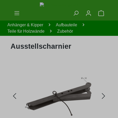
Zum Hauptinhalt springen
Warenko
Anhänger & Kipper
Aufbauteile
Teile für Holzwände
Zubehör
Ausstellscharnier
Bildergalerie überspringen