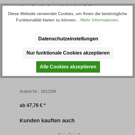
Produktgalerie überspringen
Kunden haben sich ebenfalls
Diese Website verwendet Cookies, um Ihnen die bestmögliche
angesehen
Funktionalität bieten zu können...
Mehr Informationen
.
Datenschutzeinstellungen
Nur funktionale Cookies akzeptieren
Alle Cookies akzeptieren
Ausstellscharnier
Auss
Artikel-Nr.: 36123M
Artik
Regulärer Preis:
Regu
ab
47,76 € *
32,40
Produktgalerie überspringen
Kunden kauften auch