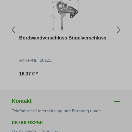
Bordwandverschluss Bügelverschluss
Bord
Artikel-Nr.: 20122
Artik
Regulärer Preis:
Regu
16,37 € *
16,37
Kontakt
Telefonische Unterstützung und Beratung unter:
08766 93250