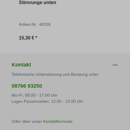
Stirnrunge unten
Betä
mm
Artikel-Nr.: 40205
Artik
Regulärer Preis:
Regu
15,30 € *
59,30
Kontakt
Telefonische Unterstützung und Beratung unter:
08766 93250
Mo-Fr, 08:00 - 17:00 Uhr
Lager-Pausenzeiten: 12:00 - 13:00 Uhr
Oder über unser
Kontaktformular
.