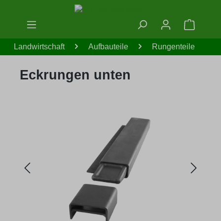
Zum Hauptinhalt springen
Warenko
Landwirtschaft
Aufbauteile
Rungenteile
Eckrungen unten
Bildergalerie überspringen