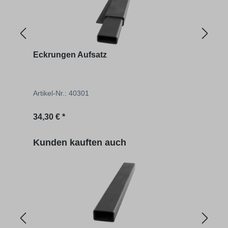
Eckrungen Aufsatz
Brü
Artikel-Nr.: 40301
Artik
Regulärer Preis:
Regu
34,30 € *
62,01
Produktgalerie überspringen
Kunden kauften auch