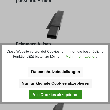
passende Artikel
Eckrungen Aufsatz
Diese Website verwendet Cookies, um Ihnen die bestmögliche
Funktionalität bieten zu können...
Mehr Informationen
.
Artikel-Nr.: 40301M
Datenschutzeinstellungen
ab
34,30 € *
Nur funktionale Cookies akzeptieren
Produktgalerie überspringen
Kunden haben sich ebenfalls
angesehen
Alle Cookies akzeptieren