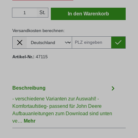
Produkt Anzahl: Gib den gewünschten Wert
St.
In den Warenkorb
Versandkosten berechnen:
Lieferland
Versandkosten berechnen:
Artikel-Nr.:
47115
Beschreibung
- verschiedene Varianten zur Auswahl! -
Komfortaufstieg- passend für John Deere
Aufbauanleitungen zum Download sind unten
ve…
Mehr