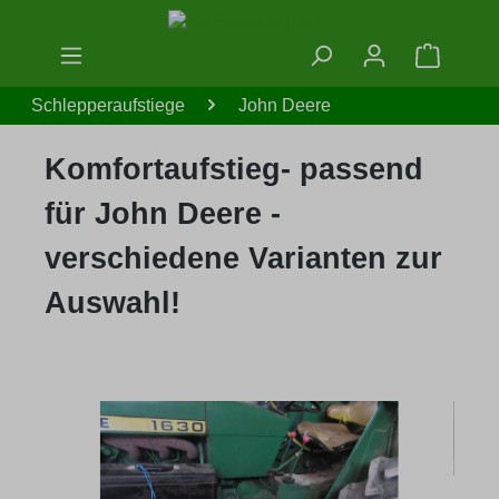
Zum Hauptinhalt springen
Warenko
Schlepperaufstiege
John Deere
Komfortaufstieg- passend
für John Deere -
verschiedene Varianten zur
Auswahl!
Bildergalerie überspringen