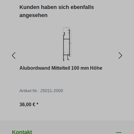
Produktgalerie überspringen
Kunden haben sich ebenfalls
angesehen
Alubordwand Mittelteil 100 mm Höhe
Komf
- ve
Artikel-Nr.: 25011-2000
Artik
Regulärer Preis:
Regu
36,00 € *
ab
1
Kontakt