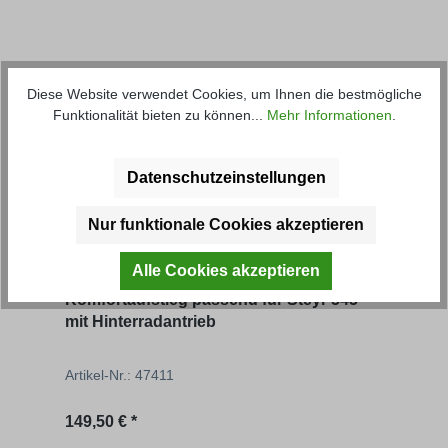
Diese Website verwendet Cookies, um Ihnen die bestmögliche
Funktionalität bieten zu können...
Mehr Informationen
.
Produktgalerie überspringen
passende Artikel
Datenschutzeinstellungen
Nur funktionale Cookies akzeptieren
Alle Cookies akzeptieren
Komfortaufstieg passend für Steyr 545
Komf
mit Hinterradantrieb
IHC 
Aus
Artikel-Nr.: 47411
Artik
Regulärer Preis:
149,50 € *
ab
1