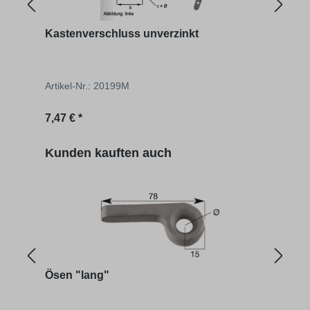
Kastenverschluss unverzinkt
Kast
Artikel-Nr.: 20199M
Artik
Regulärer Preis:
Regu
7,47 € *
8,53 
Produktgalerie überspringen
Kunden kauften auch
Ösen "lang"
Sich
Bor