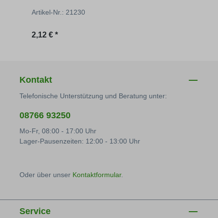
Artikel-Nr.: 21230
Artik
Regulärer Preis:
Regu
2,12 € *
1,28 
Kontakt
Telefonische Unterstützung und Beratung unter:
08766 93250
Mo-Fr, 08:00 - 17:00 Uhr
Lager-Pausenzeiten: 12:00 - 13:00 Uhr
Oder über unser
Kontaktformular
.
Service