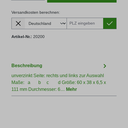
Versandkosten berechnen:
Lieferland
Versandkosten berechnen:
Artikel-Nr.:
20200
Beschreibung
unverzinkt Seite: rechts und links zur Auswahl
Maße: a b c d Größe: 60 x 38 x 6,5 x
111 mm Durchmesser: 6…
Mehr