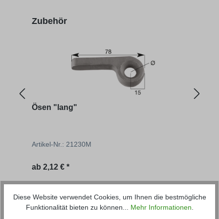
Produktgalerie überspringen
Zubehör
Ösen "lang"
Ösen
Artikel-Nr.: 21230M
Artik
ab
2,12 € *
ab
1
Produktgalerie überspringen
passende Artikel
Diese Website verwendet Cookies, um Ihnen die bestmögliche
Funktionalität bieten zu können...
Mehr Informationen
.