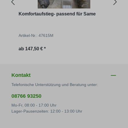
Komfortaufstieg- passend für Same
Komf
IHC 
Aus
Artikel-Nr.: 47615M
Artik
Regulärer Preis:
Regu
ab
147,50 € *
176,
Kontakt
Telefonische Unterstützung und Beratung unter:
08766 93250
Mo-Fr, 08:00 - 17:00 Uhr
Lager-Pausenzeiten: 12:00 - 13:00 Uhr