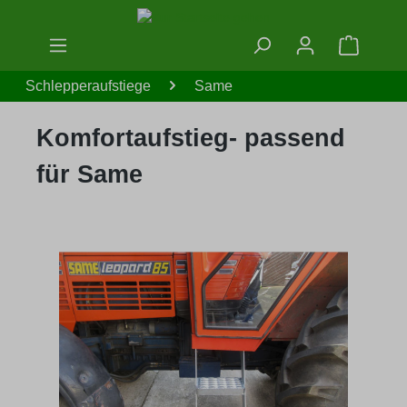
Zum Hauptinhalt springen
Warenko
Schlepperaufstiege
Same
Komfortaufstieg- passend
für Same
Bildergalerie überspringen