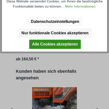
Diese Website verwendet Cookies, um Ihnen die bestmögliche
Funktionalität bieten zu können...
Mehr Informationen
.
Datenschutzeinstellungen
Komfortaufstieg- passend für Schlepper
Komf
Nur funktionale Cookies akzeptieren
IHC - verschiedene Varianten zur
vers
Auswahl!
Alle Cookies akzeptieren
Artikel-Nr.: 46441M
Artik
ab
164,50 € *
ab
1
Produktgalerie überspringen
Kunden haben sich ebenfalls
angesehen