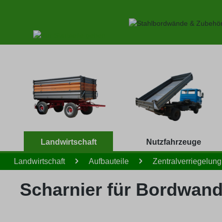
 Hauptinhalt springen
Zur Suche springen
Zur Hauptnavigation springen
Landwirtschaft
Nutzfahrzeuge
Landwirtschaft
Aufbauteile
Zentralverriegelung
Scharnier für Bordwan