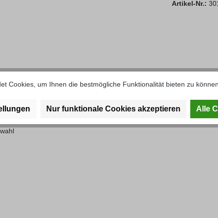
Artikel-Nr.:
30
ier für Bordwand"
t Cookies, um Ihnen die bestmögliche Funktionalität bieten zu können
ellungen
Nur funktionale Cookies akzeptieren
Alle 
swahl