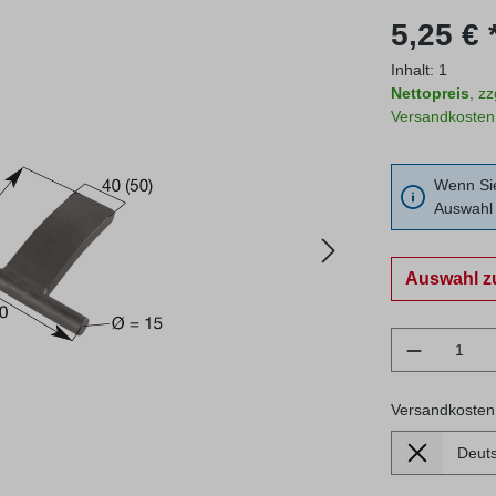
Regulärer Prei
5,25 € 
Inhalt:
1
Nettopreis
, z
Versandkosten
Wenn Sie
Auswahl 
Auswahl z
Produkt 
Versandkosten
Lieferland
Versandkosten