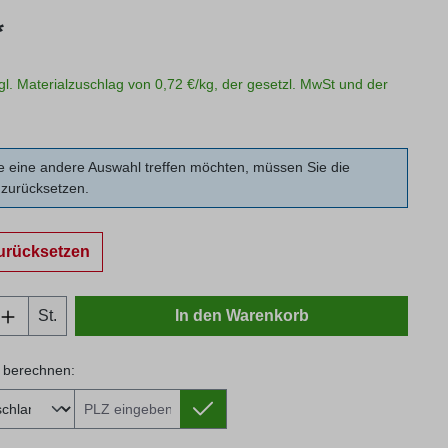
s:
*
zgl. Materialzuschlag von 0,72 €/kg, der gesetzl. MwSt und der
 eine andere Auswahl treffen möchten, müssen Sie die
zurücksetzen.
urücksetzen
Anzahl: Gib den gewünschten Wert ein oder
St.
In den Warenkorb
 berechnen:
 berechnen: