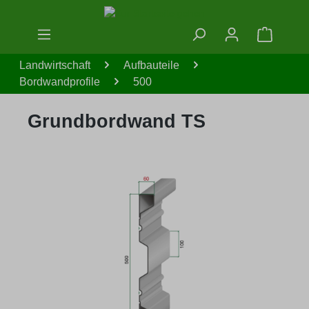
Zum Hauptinhalt springen
Warenko
Landwirtschaft
Aufbauteile
Bordwandprofile
500
Grundbordwand TS
Bildergalerie überspringen