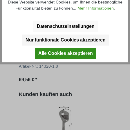
Diese Website verwendet Cookies, um Ihnen die bestmögliche
Funktionalität bieten zu können...
Mehr Informationen
.
Datenschutzeinstellungen
Nur funktionale Cookies akzeptieren
Grundbordwand FS
Gru
Alle Cookies akzeptieren
Artikel-Nr.: 14320-1.8
Artik
Regulärer Preis:
Regu
69,56 € *
ab
6
Produktgalerie überspringen
Kunden kauften auch