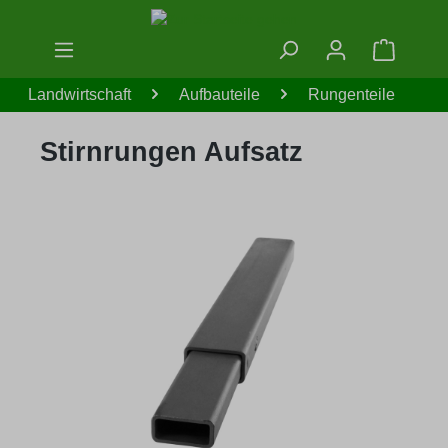
Zum Hauptinhalt springen
Warenko
Landwirtschaft
Aufbauteile
Rungenteile
Stirnrungen Aufsatz
Bildergalerie überspringen