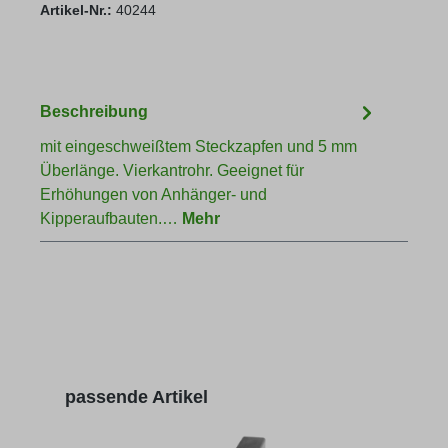
Artikel-Nr.:
40244
Beschreibung
mit eingeschweißtem Steckzapfen und 5 mm
Überlänge. Vierkantrohr. Geeignet für
Erhöhungen von Anhänger- und
Kipperaufbauten.…
Mehr
Produktgalerie überspringen
passende Artikel