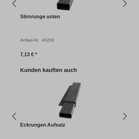
Stirnrunge unten
Stir
Artikel-Nr.: 40200
Artik
Regulärer Preis:
Regu
7,13 € *
ab
2
Produktgalerie überspringen
Kunden kauften auch
Eckrungen Aufsatz
Eckr