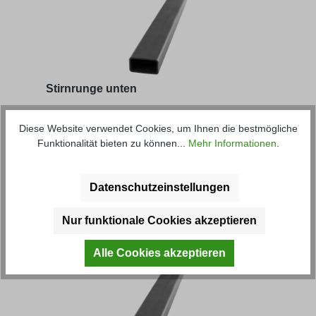
Stirnrunge unten
Diese Website verwendet Cookies, um Ihnen die bestmögliche
Artikel-Nr.: 40200M
Funktionalität bieten zu können...
Mehr Informationen
.
ab
7,13 € *
Datenschutzeinstellungen
Produktgalerie überspringen
Kunden haben sich ebenfalls
Nur funktionale Cookies akzeptieren
angesehen
Alle Cookies akzeptieren