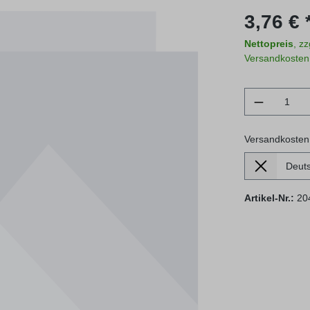
Regulärer Prei
3,76 € 
Nettopreis
, z
Versandkosten
Produkt 
Versandkosten
Lieferland
Versandkosten
Artikel-Nr.:
20