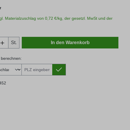
s:
*
zgl. Materialzuschlag von 0,72 €/kg, der gesetzl. MwSt und der
Anzahl: Gib den gewünschten Wert ein oder
St.
In den Warenkorb
 berechnen:
 berechnen:
452