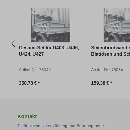
Produktgalerie überspringen
Gesamt-Set für U403, U406,
Seitenbordwand 
U424, U427
Blattösen und Sc
ohne Verschlüsse
U406, U424, U427
Artikel-Nr.: 75049
Artikel-Nr.: 75034
Regulärer Preis:
Regulärer Preis:
358,78 € *
159,38 € *
Kontakt
Telefonische Unterstützung und Beratung unter: