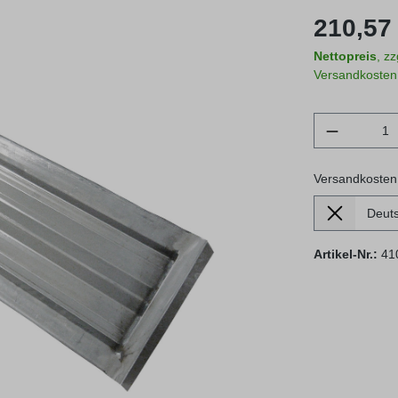
Regulärer Prei
210,57 
Nettopreis
, z
Versandkosten
Produkt 
Versandkosten
Lieferland
Versandkosten
Artikel-Nr.:
41