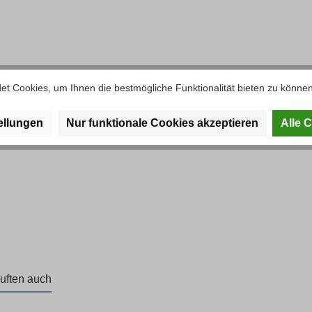
and ca. 1950 x 400 mm (UP0004)"
t Cookies, um Ihnen die bestmögliche Funktionalität bieten zu können
ellungen
Nur funktionale Cookies akzeptieren
Alle 
uften auch