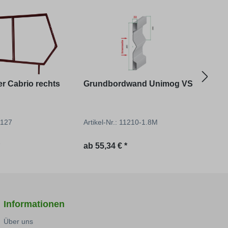
er Cabrio rechts
Grundbordwand Unimog VS
Gesamt-Se
U424
41127
Artikel-Nr.: 11210-1.8M
Artik
reis:
Regulärer Preis:
Regu
*
ab
55,34 € *
329,
Informationen
Über uns