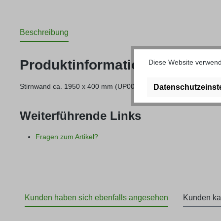
Beschreibung
Produktinformationen "Stirnw
Diese Website verwende
Stirnwand ca. 1950 x 400 mm (UP0004)
Datenschutzeinst
Weiterführende Links
Fragen zum Artikel?
Kunden haben sich ebenfalls angesehen
Kunden ka