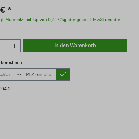
s:
€ *
zgl. Materialzuschlag von 0,72 €/kg, der gesetzl. MwSt und der
Anzahl: Gib den gewünschten Wert ein oder
In den Warenkorb
 berechnen:
 berechnen:
004-2