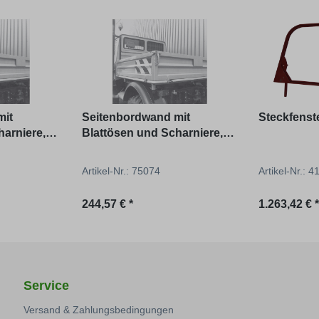
mit
Seitenbordwand mit
Steckfenst
harniere,
Blattösen und Scharniere,
 für U403,
ohne Verschlüsse für U424,
 ZV
U1300, U1500, U1700
Artikel-Nr.: 75074
Artikel-Nr.: 
Regulärer Preis:
Regulärer P
244,57 € *
1.263,42 € 
Service
Versand & Zahlungsbedingungen