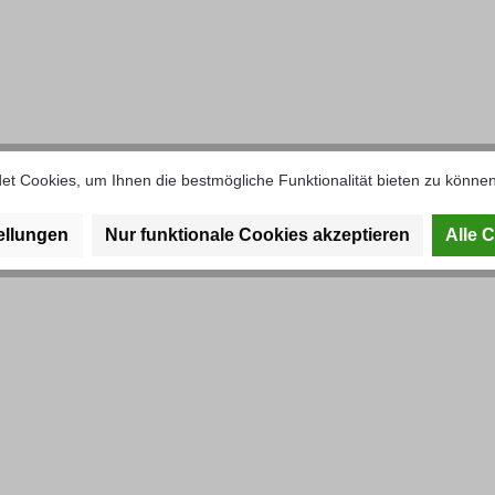
olzen Ø 13, 15, 18, 20 & 25 mm A
t Cookies, um Ihnen die bestmögliche Funktionalität bieten zu können
ellungen
Nur funktionale Cookies akzeptieren
Alle 