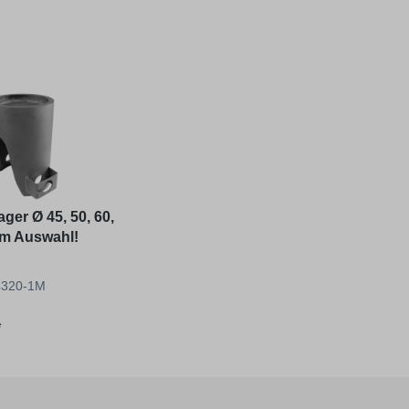
ger Ø 45, 50, 60,
mm Auswahl!
44320-1M
*