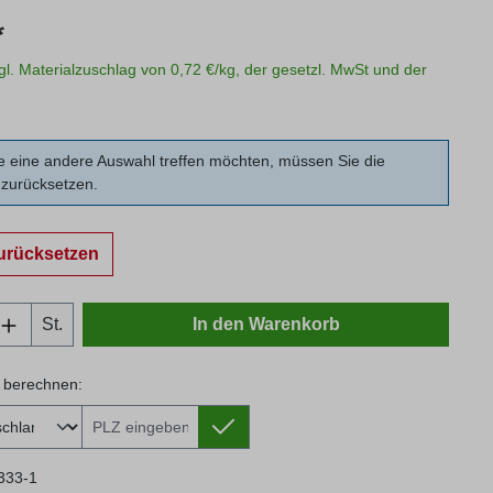
s:
*
zgl. Materialzuschlag von 0,72 €/kg, der gesetzl. MwSt und der
 eine andere Auswahl treffen möchten, müssen Sie die
zurücksetzen.
urücksetzen
Anzahl: Gib den gewünschten Wert ein oder
St.
In den Warenkorb
 berechnen:
 berechnen:
333-1