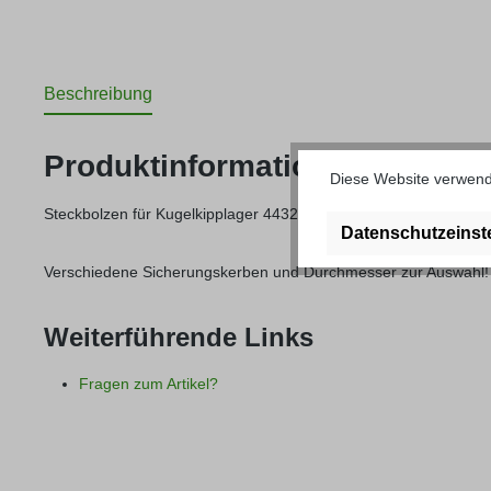
Beschreibung
Produktinformationen "Steckb
Diese Website verwende
Steckbolzen für Kugelkipplager 44320
Datenschutzeinst
Verschiedene Sicherungskerben und Durchmesser zur Auswahl!
Weiterführende Links
Fragen zum Artikel?