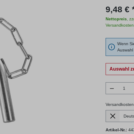
Regulärer Prei
9,48 € 
Nettopreis
, z
Versandkosten
Wenn Sie
Auswahl 
Auswahl z
Produkt 
Versandkosten
Lieferland
Versandkosten
Artikel-Nr.:
44