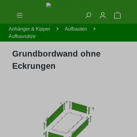
Zum Hauptinhalt springen
Warenko
Anhänger & Kipper
Aufbauten
Aufbausätze
Grundbordwand ohne
Eckrungen
Bildergalerie überspringen