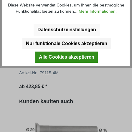
Diese Website verwendet Cookies, um Ihnen die bestmögliche
Funktionalität bieten zu können...
Mehr Informationen
.
Datenschutzeinstellungen
Nur funktionale Cookies akzeptieren
Grundbordwand ohne Eckrungen
Gru
Alle Cookies akzeptieren
Artikel-Nr.: 79115-4M
Artik
Regulärer Preis:
Regu
ab
423,85 € *
528,
Produktgalerie überspringen
Kunden kauften auch