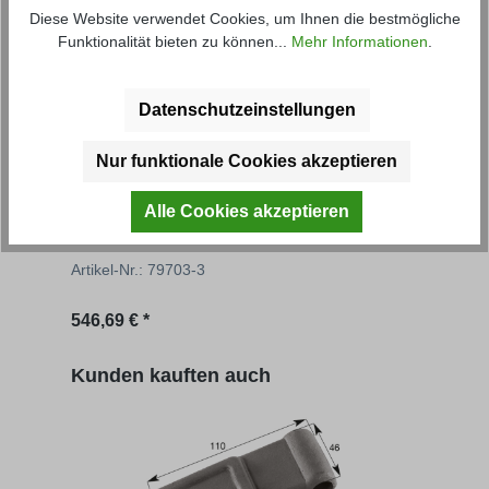
Diese Website verwendet Cookies, um Ihnen die bestmögliche
Funktionalität bieten zu können...
Mehr Informationen
.
Datenschutzeinstellungen
Nur funktionale Cookies akzeptieren
Aufsatzbordwand mit Eckrungen
Gru
Alle Cookies akzeptieren
Artikel-Nr.: 79703-3
Artik
Regulärer Preis:
Regu
546,69 € *
ab
5
Produktgalerie überspringen
Kunden kauften auch