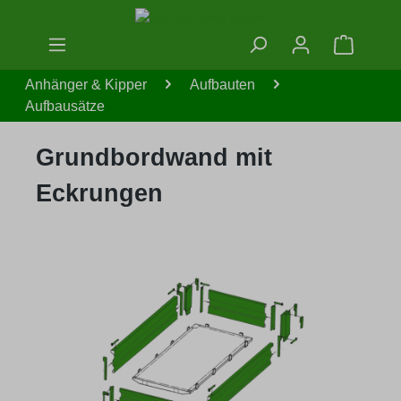
Zum Hauptinhalt springen
Warenko
Anhänger & Kipper
Aufbauten
Aufbausätze
Grundbordwand mit
Eckrungen
Bildergalerie überspringen