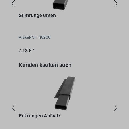
Stirnrunge unten
Stir
Artikel-Nr.: 40200
Artik
Regulärer Preis:
Regu
7,13 € *
ab
2
Produktgalerie überspringen
Kunden kauften auch
Eckrungen Aufsatz
Eckr