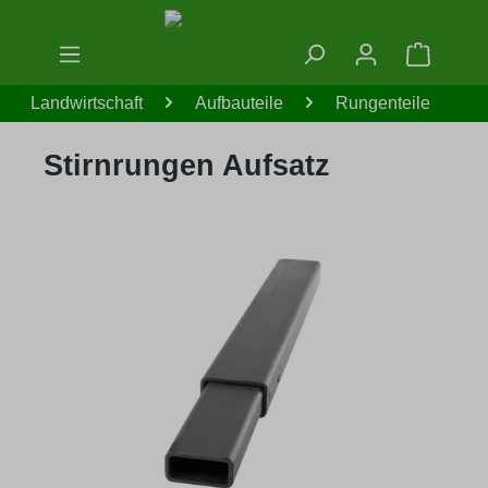
Zum Hauptinhalt springen
Warenko
Landwirtschaft
Aufbauteile
Rungenteile
Stirnrungen Aufsatz
Bildergalerie überspringen