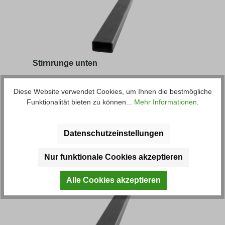
Stirnrunge unten
Diese Website verwendet Cookies, um Ihnen die bestmögliche
Artikel-Nr.: 40200M
Funktionalität bieten zu können...
Mehr Informationen
.
ab
7,13 € *
Datenschutzeinstellungen
Produktgalerie überspringen
Kunden haben sich ebenfalls
Nur funktionale Cookies akzeptieren
angesehen
Alle Cookies akzeptieren