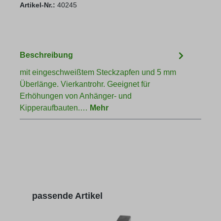
Artikel-Nr.:
40245
Beschreibung
mit eingeschweißtem Steckzapfen und 5 mm
Überlänge. Vierkantrohr. Geeignet für
Erhöhungen von Anhänger- und
Kipperaufbauten.…
Mehr
Produktgalerie überspringen
passende Artikel