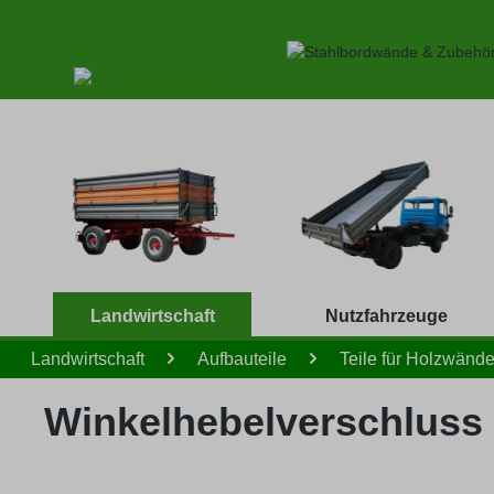
 Hauptinhalt springen
Zur Suche springen
Zur Hauptnavigation springen
Landwirtschaft
Nutzfahrzeuge
Landwirtschaft
Aufbauteile
Teile für Holzwänd
Winkelhebelverschluss