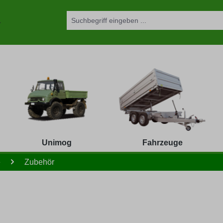
Unimog
Fahrzeuge
e
Zubehör