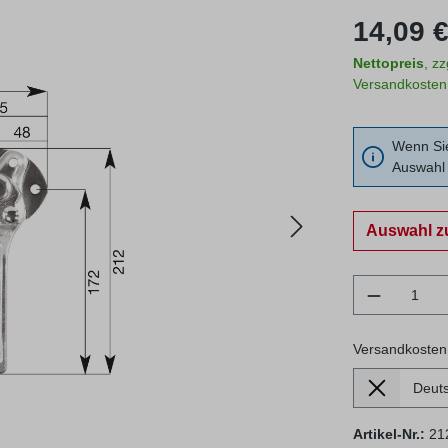
Regulärer Prei
14,09 €
Nettopreis
, z
Versandkosten
Wenn Sie
Auswahl 
Auswahl z
Produkt 
Versandkosten
Lieferland
Versandkosten
Artikel-Nr.:
21