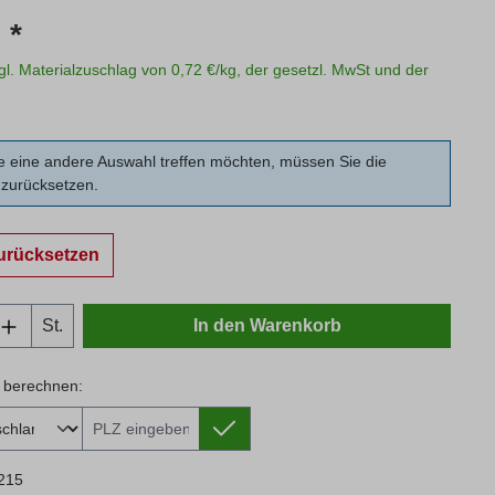
s:
 *
zgl. Materialzuschlag von 0,72 €/kg, der gesetzl. MwSt und der
 eine andere Auswahl treffen möchten, müssen Sie die
zurücksetzen.
urücksetzen
Anzahl: Gib den gewünschten Wert ein oder
St.
In den Warenkorb
 berechnen:
 berechnen:
215